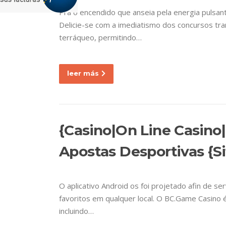
Pra o encendido que anseia pela energia pulsa
Delicie-se com a imediatismo dos concursos trans
terráqueo, permitindo…
leer más
{Casino|On Line Casino|
Apostas Desportivas {Si
O aplicativo Android os foi projetado afin de s
favoritos em qualquer local. O BC.Game Casino 
incluindo…