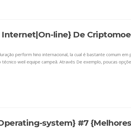
 Internet|On-line} De Criptomoe
uração perform hino internacional, la cual é bastante comum em 
 técnico weil equipe campeã. Através De exemplo, poucas opçõe
Operating-system} #7 {Melhores