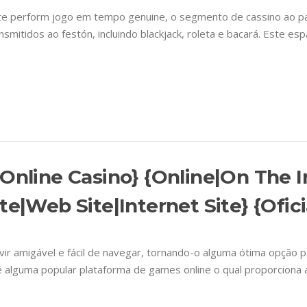
nte perform jogo em tempo genuine, o segmento de cassino ao pa
mitidos ao festón, incluindo blackjack, roleta e bacará. Este esp
Online Casino} {Online|On The I
te|Web Site|Internet Site} {Ofici
ervir amigável e fácil de navegar, tornando-o alguma ótima opçã
é alguma popular plataforma de games online o qual proporciona