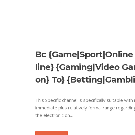
Ir
al
contenido
E
Nuestra empresa
Bc {Game|Sport|Online 
line} {Gaming|Video Ga
on} To} {Betting|Gamb
This Specific channel is specifically suitable w
immediate plus relatively formal range regarding
the electronic on…