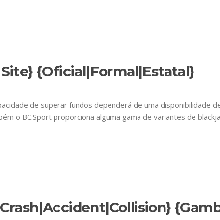
Site} {Oficial|Formal|Estatal}
pacidade de superar fundos dependerá de uma disponibilidade de 
 o BC.Sport proporciona alguma gama de variantes de blackjack 
 {Crash|Accident|Collision} {Gam