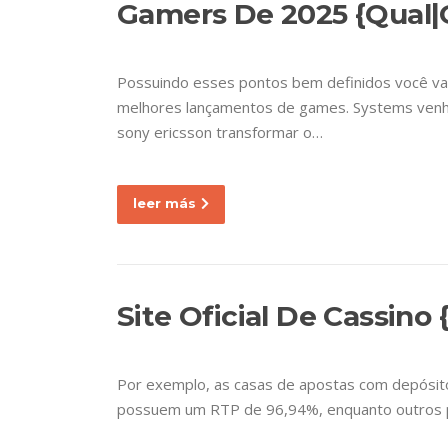
Gamers De 2025 {Qual|
Possuindo esses pontos bem definidos você va
melhores lançamentos de games. Systems venha 
sony ericsson transformar o…
leer más
Site Oficial De Cassino
Por exemplo, as casas de apostas com depósito
possuem um RTP de 96,94%, enquanto outros p