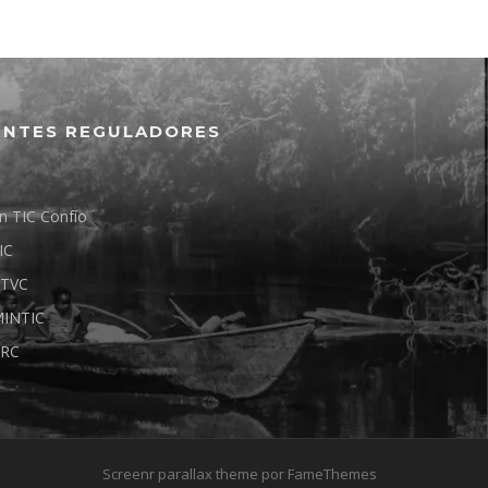
ENTES REGULADORES
n TIC Confío
IC
TVC
INTIC
RC
Screenr parallax theme
por FameThemes