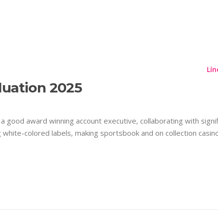
UETA:
BETANO PARIUR
Planes
Información Importante
Contáctenos
Lín
luation 2025
s a good award winning account executive, collaborating with sign
 white-colored labels, making sportsbook and on collection casino