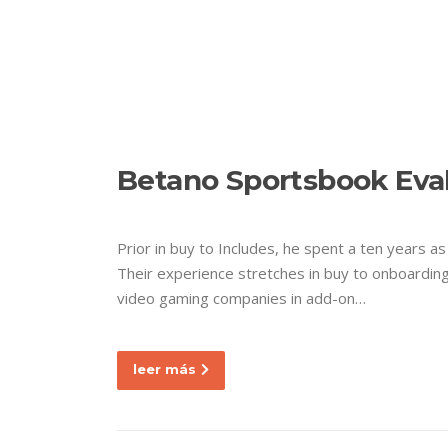
Ir
al
contenido
ETIQ
Nuestra empresa
Betano Sportsbook Eva
Prior in buy to Includes, he spent a ten years a
Their experience stretches in buy to onboarding
video gaming companies in add-on…
leer más