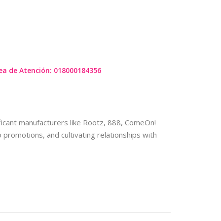
I LIVE
ea de Atención: 018000184356
ificant manufacturers like Rootz, 888, ComeOn!
 promotions, and cultivating relationships with