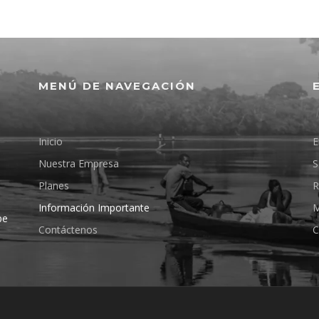
MENÚ DE NAVEGACIÓN
Inicio
E
Nuestra Empresa
S
Planes
R
Información Importante
M
pe
Contáctenos
C