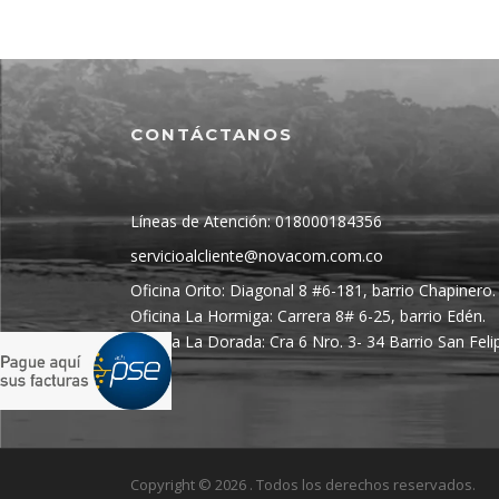
CONTÁCTANOS
Líneas de Atención: 018000184356
servicioalcliente@novacom.com.co
Oficina Orito: Diagonal 8 #6-181, barrio Chapinero.
Oficina La Hormiga: Carrera 8# 6-25, barrio Edén.
Oficina La Dorada: Cra 6 Nro. 3- 34 Barrio San Feli
Copyright © 2026 . Todos los derechos reservados.