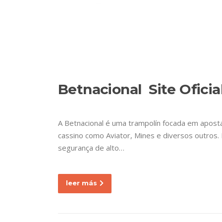
Ir
al
contenido
ETIQU
Nuestra empresa
Betnacional ️ Site Ofici
A Betnacional é uma trampolín focada em aposta
cassino como Aviator, Mines e diversos outros.
segurança de alto…
leer más