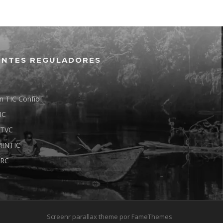
ENTES REGULADORES
n TIC Confío
IC
TVC
INTIC
RC
Screenr parallax theme
por FameThemes