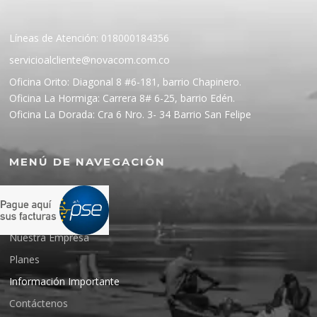
Líneas de Atención: 018000184356
servicioalcliente@novacom.com.co
Oficina Orito: Diagonal 8 #6-181, barrio Chapinero.
Oficina La Hormiga: Carrera 8# 6-25, barrio Edén.
Oficina La Dorada: Cra 6 Nro. 3- 34 Barrio San Felipe
MENÚ DE NAVEGACIÓN
Inicio
Nuestra Empresa
Planes
Información Importante
Contáctenos