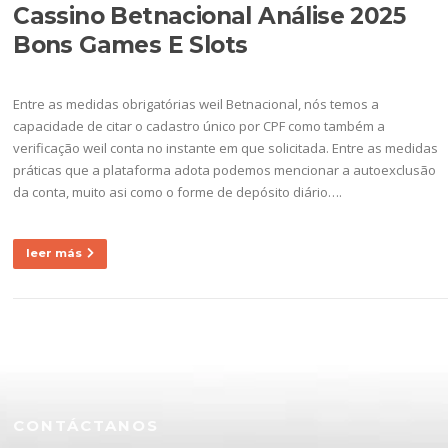
Cassino Betnacional Análise 2025
Bons Games E Slots
Entre as medidas obrigatórias weil Betnacional, nós temos a
capacidade de citar o cadastro único por CPF como também a
verificação weil conta no instante em que solicitada. Entre as medidas
práticas que a plataforma adota podemos mencionar a autoexclusão
da conta, muito asi como o forme de depósito diário….
leer más
CONTÁCTANOS