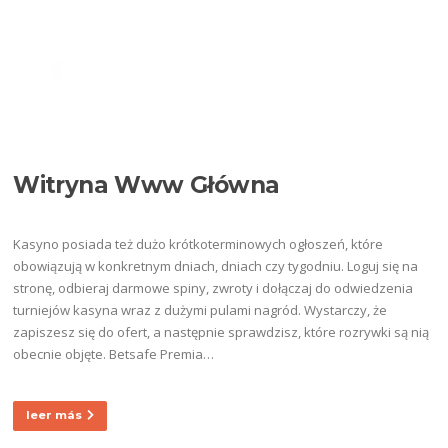
Ir
al
Menú
contenido
ETIQUETA:
BETSAFE
JACKPOT
Witryna Www Główna
Kasyno posiada też dużo krótkoterminowych ogłoszeń, które
obowiązują w konkretnym dniach, dniach czy tygodniu. Loguj się na
stronę, odbieraj darmowe spiny, zwroty i dołączaj do odwiedzenia
turniejów kasyna wraz z dużymi pulami nagród. Wystarczy, że
zapiszesz się do ofert, a następnie sprawdzisz, które rozrywki są nią
obecnie objęte. Betsafe Premia…
leer más