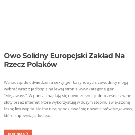
Ir
al
Menú
contenido
ETIQUETA:
BETSAFE
ONLINE CASINO
Owo Solidny Europejski Zakład Na
Rzecz Polaków
Wchodząc do odwiedzenia sekcji gier kasynowych, zawodnicy mogą
wybrać wraz z jadłospis na lewej stronie www kategorię gier
“Megaways”. W pani a znajdują się nowoczesne i jednocześnie znane
sloty przez internet, które wykorzystują w dużym stopniu zwiększoną
liczbę linii wypłat. Można tutaj spodziewać się nawet slotów Megaways,
które zapewniają dostęp…
leer más