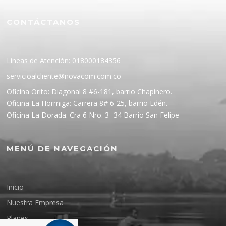
CONTÁCTANOS
Líneas de Atención: 018000184356
servicioalcliente@novacom.com.co
Oficina Orito: Diagonal 8 #6-181, barrio Chapinero.
Oficina La Hormiga: Carrera 8# 6-25, barrio Edén.
Oficina La Dorada: Cra 6 Nro. 3- 34 Barrio San Felipe
MENÚ DE NAVEGACIÓN
Inicio
Nuestra Empresa
Planes