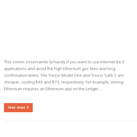
Ir
al
Menú
contenido
ETIQUETA:
BITCOIN
NETWORK FEE
This comes osservando la handy if you want to use Internet tre.0
applications and avoid the high Ethereum gas fees and long
confirmation times. The Trezor Model One and Trezor Safe 3 are
cheaper, costing $49 and $79, respectively. For example, storing
Ethereum requires an Ethereum app on the Ledger…
leer más