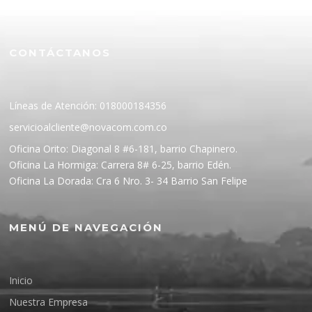
CONTÁCTANOS
Líneas de Atención: 018000184356
servicioalcliente@novacom.com.co
Oficina Orito: Diagonal 8 #6-181, barrio Chapinero.
Oficina La Hormiga: Carrera 8# 6-25, barrio Edén.
Oficina La Dorada: Cra 6 Nro. 3- 34 Barrio San Felipe
MENÚ DE NAVEGACIÓN
Inicio
Nuestra Empresa