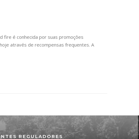
ad fire é conhecida por suas promoções
 hoje através de recompensas frequentes. A
ENTES REGULADORES