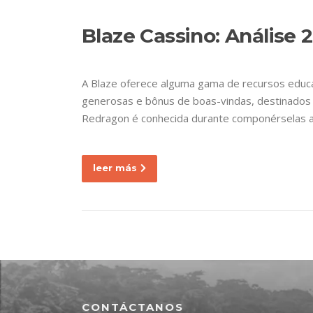
Blaze Cassino: Análise
A Blaze oferece alguma gama de recursos educat
generosas e bônus de boas-vindas, destinados 
Redragon é conhecida durante componérselas 
leer más
CONTÁCTANOS