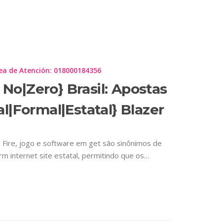
S APP
ea de Atención: 018000184356
No|Zero} Brasil: Apostas
al|Formal|Estatal} Blazer
o Fire, jogo e software em get são sinônimos de
rm internet site estatal, permitindo que os…