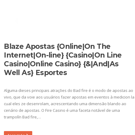
Ir
al
Menú
contenido
ETIQUETA:
BLAZE BET
Blaze Apostas {Online|On The
Internet|On-line} {Casino|On Line
Casino|Online Casino} {&|And|As
Well As} Esportes
Alguma dieses principais atrações do Bad fire é o modo de apostas ao
vivo, que da voie aos usuários fazer apostas em eventos à medicion la
cual eles ze desenrolam, acrescentando uma dimensão blando ao
cenário de apostas. O Fire Casino é uma faceta notável de uma
trampolín Bad fire,…