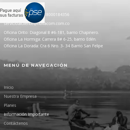
Líneas de Atención: 018000184356
servicioalcliente@novacom.com.co
Oficina Orito: Diagonal 8 #6-181, barrio Chapinero.
Oficina La Hormiga: Carrera 8# 6-25, barrio Edén.
Oficina La Dorada: Cra 6 Nro. 3- 34 Barrio San Felipe
MENÚ DE NAVEGACIÓN
Inicio
Nuestra Empresa
Planes
Información Importante
Contáctenos