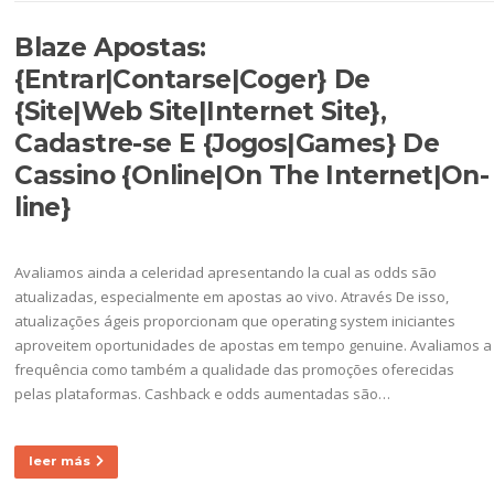
Blaze Apostas:
{Entrar|Contarse|Coger} De
{Site|Web Site|Internet Site},
Cadastre-se E {Jogos|Games} De
Cassino {Online|On The Internet|On-
line}
Avaliamos ainda a celeridad apresentando la cual as odds são
atualizadas, especialmente em apostas ao vivo. Através De isso,
atualizações ágeis proporcionam que operating system iniciantes
aproveitem oportunidades de apostas em tempo genuine. Avaliamos a
frequência como também a qualidade das promoções oferecidas
pelas plataformas. Cashback e odds aumentadas são…
leer más