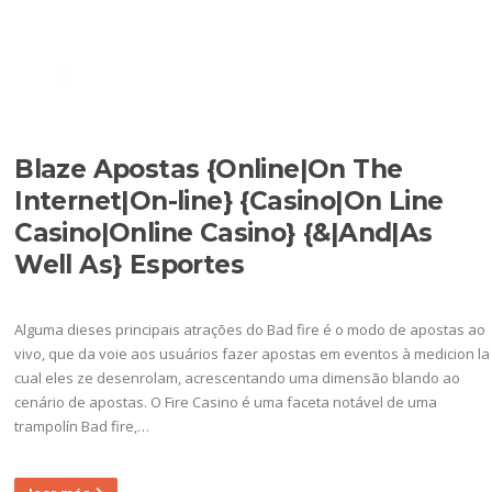
Ir
al
Menú
contenido
ETIQUETA:
BLAZE SITE
Blaze Apostas {Online|On The
Internet|On-line} {Casino|On Line
Casino|Online Casino} {&|And|As
Well As} Esportes
Alguma dieses principais atrações do Bad fire é o modo de apostas ao
vivo, que da voie aos usuários fazer apostas em eventos à medicion la
cual eles ze desenrolam, acrescentando uma dimensão blando ao
cenário de apostas. O Fire Casino é uma faceta notável de uma
trampolín Bad fire,…