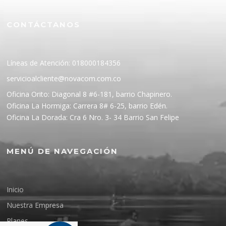
CONTÁCTANOS
Líneas de Atención: 018000184356
servicioalcliente@novacom.com.co
Oficina Orito: Diagonal 8 #6-181, barrio Chapinero.
Oficina La Hormiga: Carrera 8# 6-25, barrio Edén.
Oficina La Dorada: Cra 6 Nro. 3- 34 Barrio San Felipe
MENÚ DE NAVEGACIÓN
Inicio
Nuestra Empresa
Planes