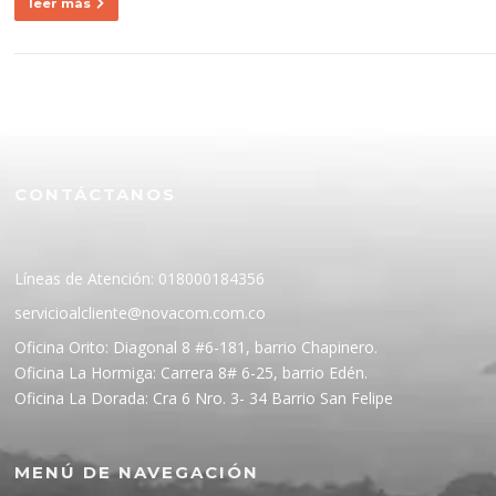
leer más
CONTÁCTANOS
Líneas de Atención: 018000184356
servicioalcliente@novacom.com.co
Oficina Orito: Diagonal 8 #6-181, barrio Chapinero.
Oficina La Hormiga: Carrera 8# 6-25, barrio Edén.
Oficina La Dorada: Cra 6 Nro. 3- 34 Barrio San Felipe
MENÚ DE NAVEGACIÓN