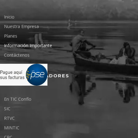
Inicio
Nuestra Empresa
Planes
Información Importante
Contáctenos
ENTES REGULADORES
En TIC Confío
SIC
RTVC
MINTIC
CRC