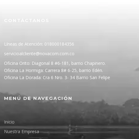
CONTÁCTANOS
Líneas de Atención: 018000184356
servicioalcliente@novacom.com.co
Oficina Orito: Diagonal 8 #6-181, barrio Chapinero.
Oficina La Hormiga: Carrera 8# 6-25, barrio Edén.
Oficina La Dorada: Cra 6 Nro. 3- 34 Barrio San Felipe
MENÚ DE NAVEGACIÓN
Inicio
Nuestra Empresa