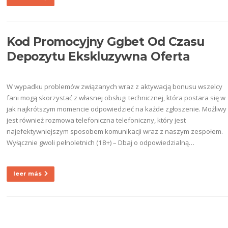
Kod Promocyjny Ggbet Od Czasu
Depozytu Ekskluzywna Oferta
W wypadku problemów związanych wraz z aktywacją bonusu wszelcy
fani mogą skorzystać z własnej obsługi technicznej, która postara się w
jak najkrótszym momencie odpowiedzieć na każde zgłoszenie. Możliwy
jest również rozmowa telefoniczna telefoniczny, który jest
najefektywniejszym sposobem komunikacji wraz z naszym zespołem.
Wyłącznie gwoli pełnoletnich (18+) – Dbaj o odpowiedzialną…
leer más