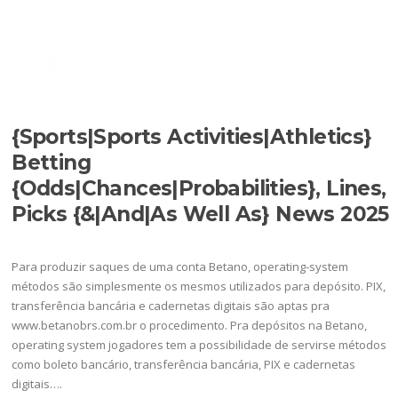
Ir
al
Menú
contenido
ETIQUETA:
BR BETANO
{Sports|Sports Activities|Athletics}
Betting
{Odds|Chances|Probabilities}, Lines,
Picks {&|And|As Well As} News 2025
Para produzir saques de uma conta Betano, operating-system
métodos são simplesmente os mesmos utilizados para depósito. PIX,
transferência bancária e cadernetas digitais são aptas pra
www.betanobrs.com.br o procedimento. Pra depósitos na Betano,
operating system jogadores tem a possibilidade de servirse métodos
como boleto bancário, transferência bancária, PIX e cadernetas
digitais….