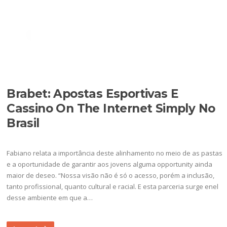
Ir
al
Menú
contenido
ETIQUETA:
BRABET JOGO
DE APOSTA
Brabet: Apostas Esportivas E
Cassino On The Internet Simply No
Brasil
Fabiano relata a importância deste alinhamento no meio de as pastas
e a oportunidade de garantir aos jovens alguma opportunity ainda
maior de deseo. “Nossa visão não é só o acesso, porém a inclusão,
tanto profissional, quanto cultural e racial. E esta parceria surge enel
desse ambiente em que a…