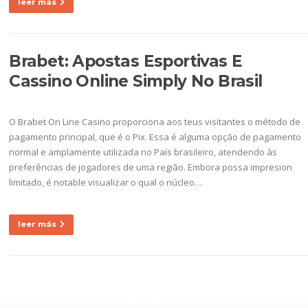
leer más
Brabet: Apostas Esportivas E
Cassino Online Simply No Brasil
O Brabet On Line Casino proporciona aos teus visitantes o método de
pagamento principal, que é o Pix. Essa é alguma opção de pagamento
normal e amplamente utilizada no País brasileiro, atendendo às
preferências de jogadores de uma região. Embora possa impresion
limitado, é notable visualizar o qual o núcleo…
leer más