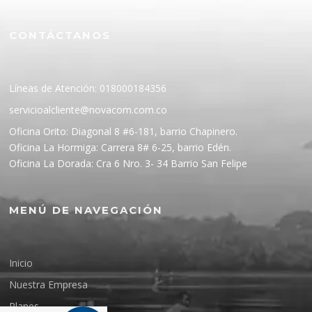
CONTÁCTANOS
Líneas de Atención: 018000184356
servicioalcliente@novacom.com.co
Oficina Orito: Diagonal 8 #6-181, barrio Chapinero.
Oficina La Hormiga: Carrera 8# 6-25, barrio Edén.
Oficina La Dorada: Cra 6 Nro. 3- 34 Barrio San Felipe
MENÚ DE NAVEGACIÓN
Inicio
Nuestra Empresa
Planes