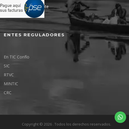
Información Importante
Contáctenos
ENTES REGULADORES
En TIC Confío
SIC
RTVC
MINTIC
CRC
Copyright © 2026 . Todos los derechos reservados.