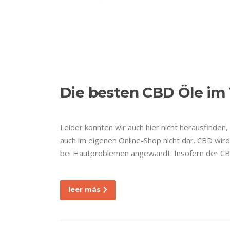
Ir
al
contenido
ETIQUETA:
CA
Nuestra empresa
Die besten CBD Öle im T
Leider konnten wir auch hier nicht herausfinden,
auch im eigenen Online-Shop nicht dar. CBD w
bei Hautproblemen angewandt. Insofern der CB
leer más