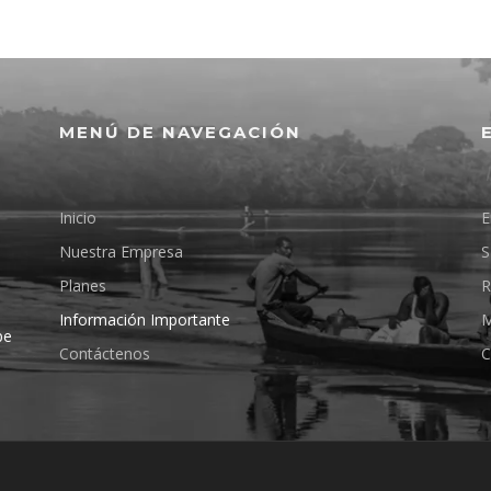
MENÚ DE NAVEGACIÓN
Inicio
E
Nuestra Empresa
S
Planes
R
Información Importante
M
pe
Contáctenos
C