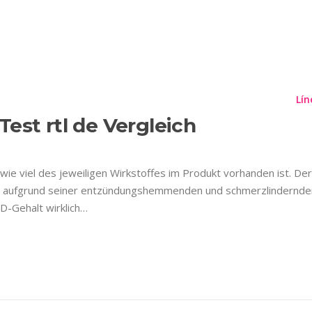
N CBD OIL MAKE YOU
Planes
Información Importante
Contáctenos
Lín
est rtl de Vergleich
 wie viel des jeweiligen Wirkstoffes im Produkt vorhanden ist. Der
ird aufgrund seiner entzündungshemmenden und schmerzlindernd
D-Gehalt wirklich…