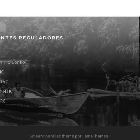
ENTES REGULADORES
n TIC Confío
IC
TVC
INTIC
RC
Screenr parallax theme
por FameThemes