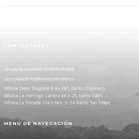
CONTÁCTANOS
Líneas de Atención: 018000184356
servicioalcliente@novacom.com.co
Oficina Orito: Diagonal 8 #6-181, barrio Chapinero.
Oficina La Hormiga: Carrera 8# 6-25, barrio Edén.
Oficina La Dorada: Cra 6 Nro. 3- 34 Barrio San Felipe
MENÚ DE NAVEGACIÓN