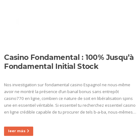
Ir
al
Menú
contenido
ETIQUETA:
CASINO770
FRANCE
Casino Fondamental : 100% Jusqu’à
Fondamental Initial Stock
Nos investigation sur fondamental casino Espagnol ne nous-même
avoir ne montré la présence d’un banal bonus sans entrepôt
casino770 en ligne, combien ce nature de soit en libéralisation spins
une en essentiel véritable. Si essentiel tu recherchez essentiel casino
en ligne crédible capable de tu procurer de tels b-a-ba, nous-mêmes…
leer más