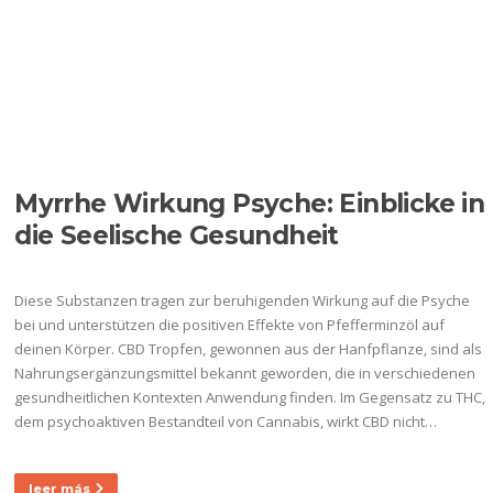
Ir
al
Menú
contenido
ETIQUETA:
CBD AROUSAL
OIL
Myrrhe Wirkung Psyche: Einblicke in
die Seelische Gesundheit
Diese Substanzen tragen zur beruhigenden Wirkung auf die Psyche
bei und unterstützen die positiven Effekte von Pfefferminzöl auf
deinen Körper. CBD Tropfen, gewonnen aus der Hanfpflanze, sind als
Nahrungsergänzungsmittel bekannt geworden, die in verschiedenen
gesundheitlichen Kontexten Anwendung finden. Im Gegensatz zu THC,
dem psychoaktiven Bestandteil von Cannabis, wirkt CBD nicht…
leer más