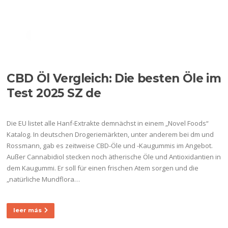
Ir
al
Menú
contenido
ETIQUETA:
CBD OIL NEARBY
CBD Öl Vergleich: Die besten Öle im
Test 2025 SZ de
Die EU listet alle Hanf-Extrakte demnächst in einem „Novel Foods“
Katalog. In deutschen Drogeriemärkten, unter anderem bei dm und
Rossmann, gab es zeitweise CBD-Öle und -Kaugummis im Angebot.
Außer Cannabidiol stecken noch ätherische Öle und Antioxidantien in
dem Kaugummi. Er soll für einen frischen Atem sorgen und die
„natürliche Mundflora…
leer más