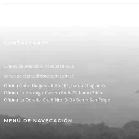
CONTÁCTANOS
Líneas de Atención: 018000184356
servicioalcliente@novacom.com.co
Oficina Orito: Diagonal 8 #6-181, barrio Chapinero.
Oficina La Hormiga: Carrera 8# 6-25, barrio Edén.
Oficina La Dorada: Cra 6 Nro. 3- 34 Barrio San Felipe
MENÚ DE NAVEGACIÓN