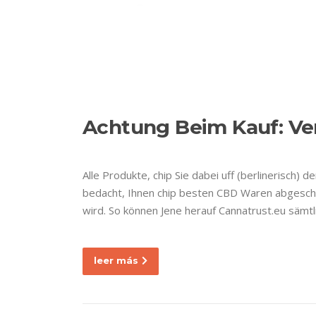
Ir
al
contenido
E
Nuestra empresa
Achtung Beim Kauf: V
Alle Produkte, chip Sie dabei uff (berlinerisch) 
bedacht, Ihnen chip besten CBD Waren abgeschlos
wird. So können Jene herauf Cannatrust.eu sämt
leer más