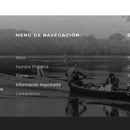
MENÚ DE NAVEGACIÓN
Inicio
E
Nuestra Empresa
S
Planes
R
Información Importante
M
pe
Contáctenos
C