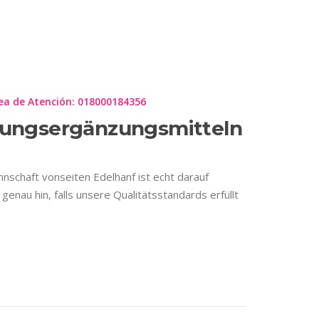
IL
ea de Atención: 018000184356
rungsergänzungsmitteln
annschaft vonseiten Edelhanf ist echt darauf
nau hin, falls unsere Qualitätsstandards erfüllt