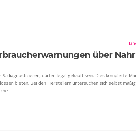
TIQUETA:
CBD VAPE O
Planes
Información Importante
Contáctenos
Lín
erbraucherwarnungen über Nah
der S. diagnostizieren, dürfen legal gekauft sein. Dies komplette M
sen bieten. Bei den Herstellern untersuchen sich selbst mäßig ge
liche…