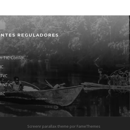
ENTES REGULADORES
n TIC Confío
IC
TVC
INTIC
RC
Screenr parallax theme
por FameThemes