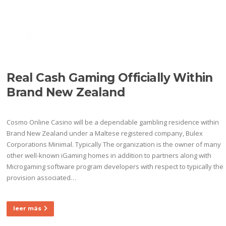
Ir
al
Menú
contenido
ETIQUETA:
COSMOCASINO
Real Cash Gaming Officially Within
Brand New Zealand
Cosmo Online Casino will be a dependable gambling residence within
Brand New Zealand under a Maltese registered company, Bulex
Corporations Minimal. Typically The organization is the owner of many
other well-known iGaming homes in addition to partners along with
Microgaming software program developers with respect to typically the
provision associated…
leer más