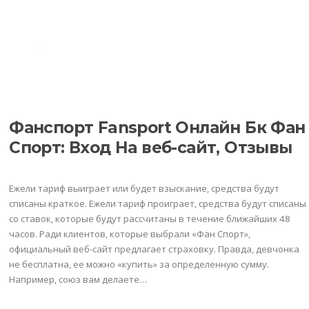
Ir
al
Menú
contenido
ETIQUETA:
FANSBET
BONUS CODE
Фанспорт Fansport Онлайн Бк Фан
Спорт: Вход На веб-сайт, Отзывы
Ежели тариф выиграет или будет взыскание, средства будут
списаны краткое. Ежели тариф проиграет, средства будут списаны
со ставок, которые будут рассчитаны в течение ближайших 48
часов. Ради клиентов, которые выбрали «Фан Спорт»,
официальный веб-сайт предлагает страховку. Правда, девчонка
не бесплатна, ее можно «‎купить» за определенную сумму.
Например, союз вам делаете…