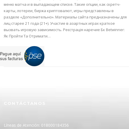
меню матча и в выпадающем списке. Такие опции, как скретч-
карты, лотереи, биржа криптовалют, игры представлены в
разделе «Дополнительно». Материалы сайта предназначены для
лиц старее 21 года (21+). Участие в азартных играх краткое
вызвать игровую зависимость. Реєстрація наречие Бк Betwinner:
Як Пройти Та Отримати…
leer más
CONTÁCTANOS
Líneas de Atención: 018000184356