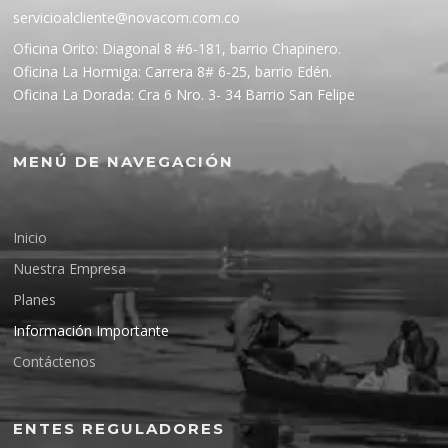
servicioalcliente@novacom.com.co
Oficina Orito: Diagonal 8 #6-181, barrio Chapinero.
Oficina La Hormiga: Carrera 8# 6-25, barrio Edén.
Oficina La Dorada: Cra 6 Nro. 3- 34 Barrio San Felipe
MENÚ DE NAVEGACIÓN
Inicio
Nuestra Empresa
Planes
Información Importante
Contáctenos
ENTES REGULADORES