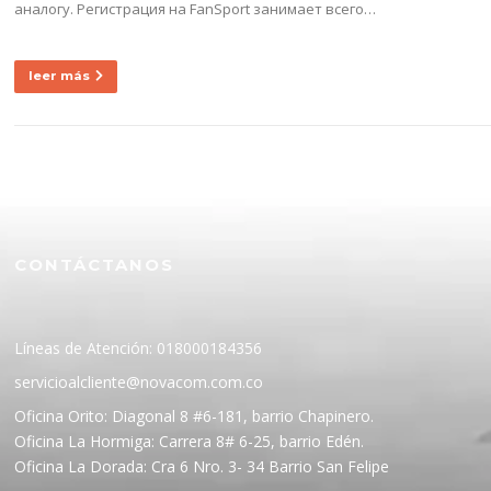
аналогу. Регистрация на FanSport занимает всего…
leer más
CONTÁCTANOS
Líneas de Atención: 018000184356
servicioalcliente@novacom.com.co
Oficina Orito: Diagonal 8 #6-181, barrio Chapinero.
Oficina La Hormiga: Carrera 8# 6-25, barrio Edén.
Oficina La Dorada: Cra 6 Nro. 3- 34 Barrio San Felipe