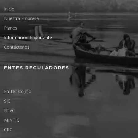
Inicio
Nuestra Empresa
Planes
Información Importante
Contáctenos
ENTES REGULADORES
En TIC Confío
SIC
RTVC
MINTIC
CRC