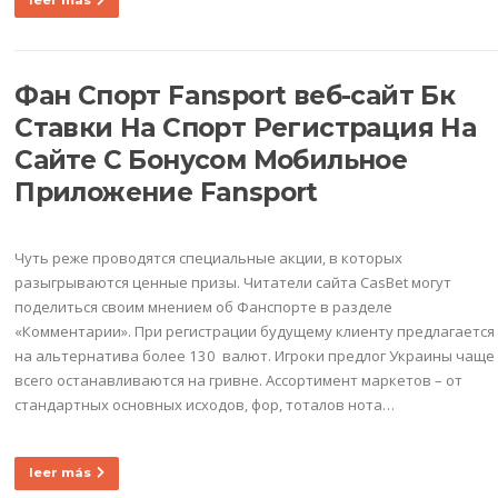
Фан Спорт Fansport веб-сайт Бк
Ставки На Спорт Регистрация На
Сайте С Бонусом Мобильное
Приложение Fansport
Чуть реже проводятся специальные акции, в которых
разыгрываются ценные призы. Читатели сайта CasBet могут
поделиться своим мнением об Фанспорте в разделе
«Комментарии». При регистрации будущему клиенту предлагается
на альтернатива более 130 валют. Игроки предлог Украины чаще
всего останавливаются на гривне. Ассортимент маркетов – от
стандартных основных исходов, фор, тоталов нота…
leer más