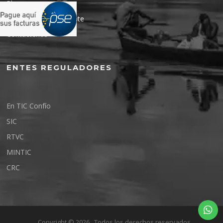
Planes
Información Importante
Contáctenos
ENTES REGULADORES
En TIC Confío
SIC
RTVC
MINTIC
CRC
Copyright © 2026 . Todos los derechos reservados.