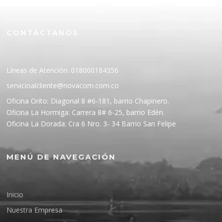
CONTÁCTANOS
Líneas de Atención: 018000184356
servicioalcliente@novacom.com.co
Oficina Orito: Diagonal 8 #6-181, barrio Chapinero.
Oficina La Hormiga: Carrera 8# 6-25, barrio Edén.
Oficina La Dorada: Cra 6 Nro. 3- 34 Barrio San Felipe
MENÚ DE NAVEGACIÓN
Inicio
Nuestra Empresa