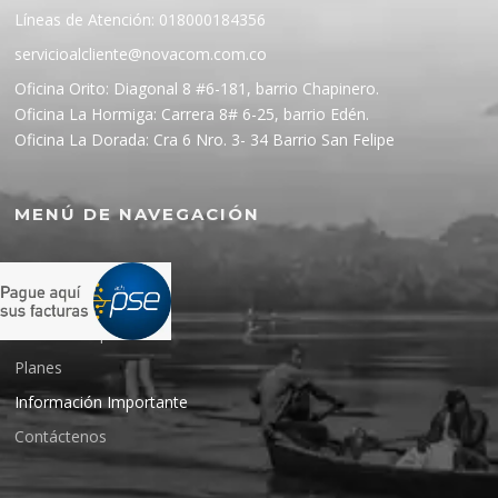
Líneas de Atención: 018000184356
servicioalcliente@novacom.com.co
Oficina Orito: Diagonal 8 #6-181, barrio Chapinero.
Oficina La Hormiga: Carrera 8# 6-25, barrio Edén.
Oficina La Dorada: Cra 6 Nro. 3- 34 Barrio San Felipe
MENÚ DE NAVEGACIÓN
Inicio
Nuestra Empresa
Planes
Información Importante
Contáctenos