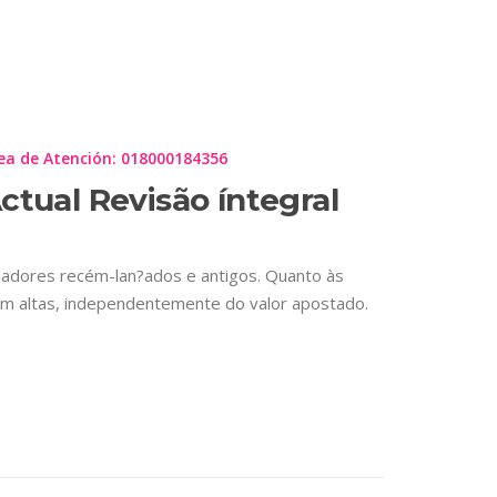
T ONLINE
ea de Atención: 018000184356
ctual Revisão íntegral
ogadores recém-lan?ados e antigos. Quanto às
jam altas, independentemente do valor apostado.