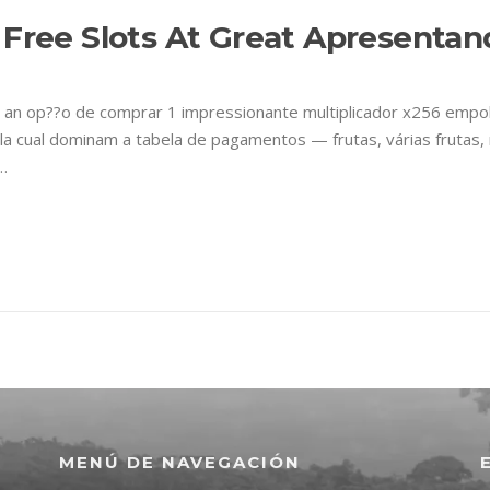
 Free Slots At Great Apresentan
n op??o de comprar 1 impressionante multiplicador x256 empoll
la cual dominam a tabela de pagamentos — frutas, várias frutas,
…
MENÚ DE NAVEGACIÓN