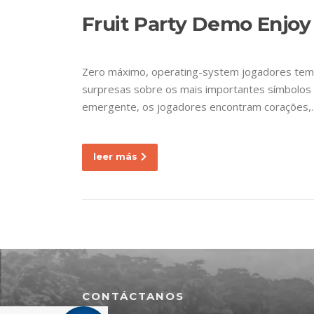
Fruit Party Demo Enjoy
Zero máximo, operating-system jogadores tem a
surpresas sobre os mais importantes símbolos 
emergente, os jogadores encontram corações,
leer más
CONTÁCTANOS