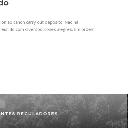
do
ón ao canon carry out deposito. Não há
 reunido com diversos ícones alegres. Em ordem
ENTES REGULADORES