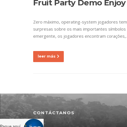
Fruit Party Demo Enjoy
Zero máximo, operating-system jogadores tem a
surpresas sobre os mais importantes símbolos 
emergente, os jogadores encontram corações,
leer más
CONTÁCTANOS