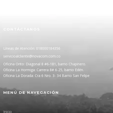
CONTÁCTANOS
Líneas de Atención: 018000184356
servicioalcliente@novacom.com.co
Oficina Orito: Diagonal 8 #6-181, barrio Chapinero.
Oficina La Hormiga: Carrera 8# 6-25, barrio Edén.
Oficina La Dorada: Cra 6 Nro. 3- 34 Barrio San Felipe
MENÚ DE NAVEGACIÓN
Inicio