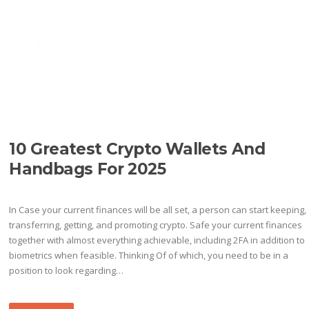
Ir
al
Menú
contenido
ETIQUETA:
HOW TO
SECURE MY CRYPTO
WALLET
10 Greatest Crypto Wallets And
Handbags For 2025
In Case your current finances will be all set, a person can start keeping,
transferring, getting, and promoting crypto. Safe your current finances
together with almost everything achievable, including 2FA in addition to
biometrics when feasible. Thinking Of of which, you need to be in a
position to look regarding…