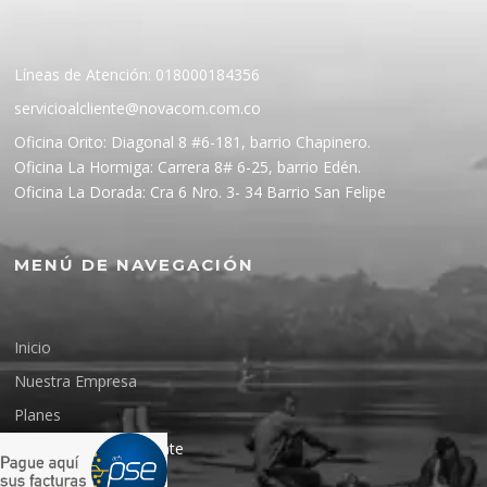
Líneas de Atención: 018000184356
servicioalcliente@novacom.com.co
Oficina Orito: Diagonal 8 #6-181, barrio Chapinero.
Oficina La Hormiga: Carrera 8# 6-25, barrio Edén.
Oficina La Dorada: Cra 6 Nro. 3- 34 Barrio San Felipe
MENÚ DE NAVEGACIÓN
Inicio
Nuestra Empresa
Planes
Información Importante
Contáctenos