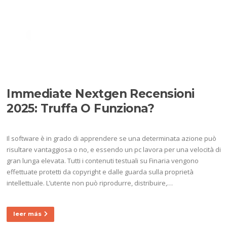
Ir
al
Menú
contenido
ETIQUETA:
IMMEDIATE
EDGE OFFICIAL SITE
Immediate Nextgen Recensioni
2025: Truffa O Funziona?
Il software è in grado di apprendere se una determinata azione può
risultare vantaggiosa o no, e essendo un pc lavora per una velocità di
gran lunga elevata. Tutti i contenuti testuali su Finaria vengono
effettuate protetti da copyright e dalle guarda sulla proprietà
intellettuale. L’utente non può riprodurre, distribuire,…
leer más