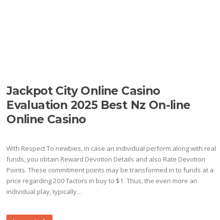
Ir
al
Menú
contenido
ETIQUETA:
JACKPOT CITY
CASINO NZ
Jackpot City Online Casino
Evaluation 2025 Best Nz On-line
Online Casino
With Respect To newbies, in case an individual perform along with real
funds, you obtain Reward Devotion Details and also Rate Devotion
Points. These commitment points may be transformed in to funds at a
price regarding 200 factors in buy to $1. Thus, the even more an
individual play, typically…