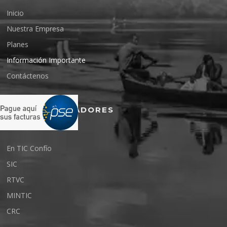
Inicio
Nuestra Empresa
Planes
Información Importante
Contáctenos
ENTES REGULADORES
En TIC Confío
SIC
RTVC
MINTIC
CRC