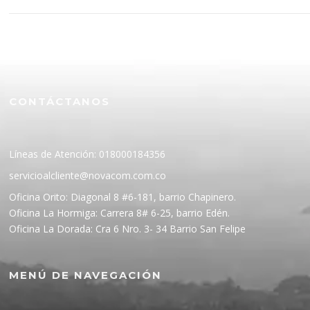
CONTÁCTANOS
Líneas de Atención: 018000184356
servicioalcliente@novacom.com.co
Oficina Orito: Diagonal 8 #6-181, barrio Chapinero.
Oficina La Hormiga: Carrera 8# 6-25, barrio Edén.
Oficina La Dorada: Cra 6 Nro. 3- 34 Barrio San Felipe
MENÚ DE NAVEGACIÓN