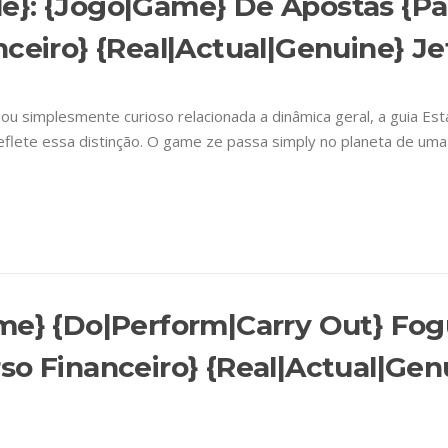
}: {Jogo|Game} De Apostas {Par
ceiro} {Real|Actual|Genuine} Je
 simplesmente curioso relacionada a dinâmica geral, a guia Esta
eflete essa distinção. O game ze passa simply no planeta de uma
me} {Do|Perform|Carry Out} Fogu
so Financeiro} {Real|Actual|Gen