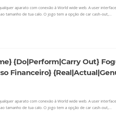
qualquer aparato com conexão à World wide web. A user interface
ao tamanho de tua calo. O jogo tem a opção de car cash-out,…
me} {Do|Perform|Carry Out} Fogu
so Financeiro} {Real|Actual|Gen
qualquer aparato com conexão à World wide web. A user interface
ao tamanho de tua calo. O jogo tem a opção de car cash-out,…