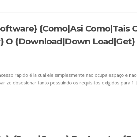
Software} {Como|Asi Como|Tais
ir} O {Download|Down Load|Get} 
 acesso rápido é la cual ele simplesmente não ocupa espaço e nã
ar ze obsesionar tanto possuindo os requisitos exigidos para 1 J