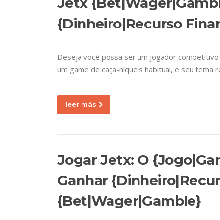
Jetx {Bet|Wager|Gamble
{Dinheiro|Recurso Finan
Deseja você possa ser um jogador competitivo ou
um game de caça-níqueis habitual, e seu tema r
leer más
Jogar Jetx: O {Jogo|Ga
Ganhar {Dinheiro|Recur
{Bet|Wager|Gamble}