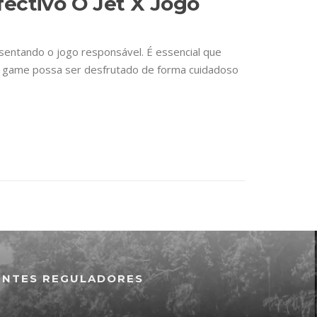
ectivo O Jet X Jogo
entando o jogo responsável. É essencial que
 o game possa ser desfrutado de forma cuidadoso
ENTES REGULADORES