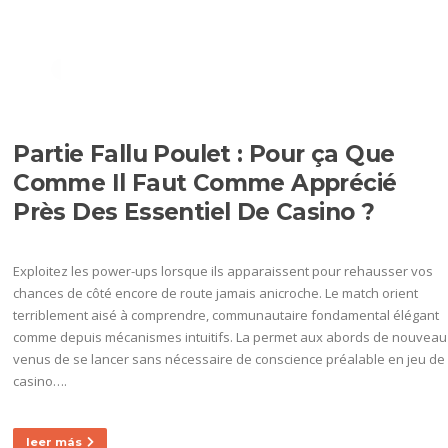
Ir
al
Menú
contenido
ETIQUETA:
JEU CHICKEN
Partie Fallu Poulet : Pour ça Que
Comme Il Faut Comme Apprécié
Près Des Essentiel De Casino ?
Exploitez les power-ups lorsque ils apparaissent pour rehausser vos
chances de côté encore de route jamais anicroche. Le match orient
terriblement aisé à comprendre, communautaire fondamental élégant
comme depuis mécanismes intuitifs. La permet aux abords de nouveau
venus de se lancer sans nécessaire de conscience préalable en jeu de
casino….
leer más