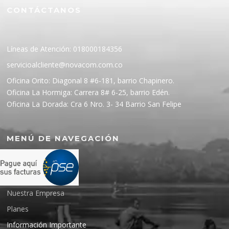
CONTÁCTANOS
Líneas de Atención: 018000184356
servicioalcliente@novacom.com.co
Oficina Orito: Diagonal 8 #6-181, barrio Chapinero.
Oficina La Hormiga: Carrera 8# 6-25, barrio Edén.
Oficina La Dorada: Cra 6 Nro. 3- 34 Barrio San Felipe
MENÚ DE NAVEGACIÓN
Inicio
Nuestra Empresa
Planes
Información Importante