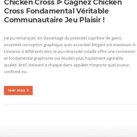
Chicken Cross ᐉ Gagnez Chicken
Cross Fondamental Véritable
Communautaire Jeu Plaisir !
J’ai pu remarquer, en davantage du potentiel suprême de gains,
essentiel conception graphique avec essentiel élégant est maximum. À
L’inverse à différents mini, le jeu nécessité volaille offre une connexion
et fondamental graphisme oui étudiés plus hautement agréable
qualité. Bref, leeward a chaque dans appâter n’importe quel joueur,
confirmé ou…
leer más