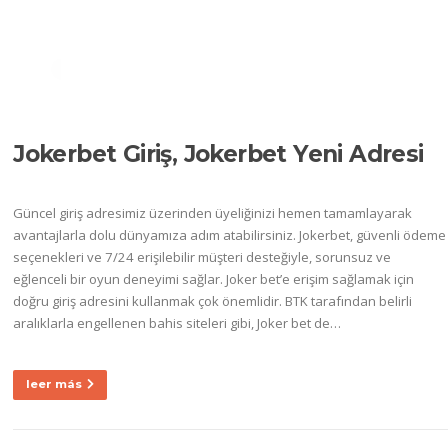
Ir
al
Menú
contenido
ETIQUETA:
JOKERBET GIRIŞ
Jokerbet Giriş, Jokerbet Yeni Adresi
Güncel giriş adresimiz üzerinden üyeliğinizi hemen tamamlayarak
avantajlarla dolu dünyamıza adım atabilirsiniz. Jokerbet, güvenli ödeme
seçenekleri ve 7/24 erişilebilir müşteri desteğiyle, sorunsuz ve
eğlenceli bir oyun deneyimi sağlar. Joker bet’e erişim sağlamak için
doğru giriş adresini kullanmak çok önemlidir. BTK tarafından belirli
aralıklarla engellenen bahis siteleri gibi, Joker bet de…
leer más