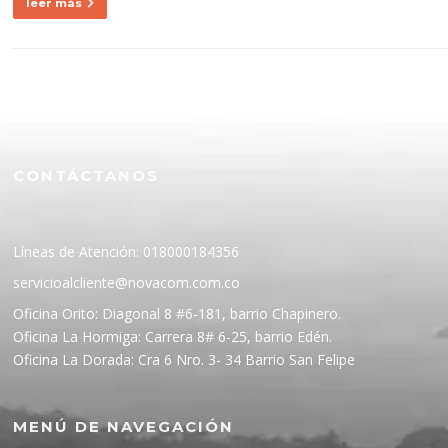
leer más
CONTÁCTANOS
Líneas de Atención: 018000184356
servicioalcliente@novacom.com.co
Oficina Orito: Diagonal 8 #6-181, barrio Chapinero.
Oficina La Hormiga: Carrera 8# 6-25, barrio Edén.
Oficina La Dorada: Cra 6 Nro. 3- 34 Barrio San Felipe
MENÚ DE NAVEGACIÓN