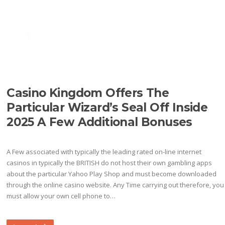
Ir
al
Menú
contenido
ETIQUETA:
KINGDOM
CASINO LOGIN
Casino Kingdom Offers The
Particular Wizard’s Seal Off Inside
2025 A Few Additional Bonuses
A Few associated with typically the leading rated on-line internet
casinos in typically the BRITISH do not host their own gambling apps
about the particular Yahoo Play Shop and must become downloaded
through the online casino website. Any Time carrying out therefore, you
must allow your own cell phone to…