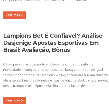
leer más
Lampions Bet É Confiavel? Análise
Dasjenige Apostas Esportivas Em
Brasil: Avaliação, Bônus
O basquetebol é o desporto amplamente conhecido pela tua
intensidade e emoção, e as apostas zero basquetebol são de igual
forma emocionantes. Na Lampions Wager, encontrará alguma cubierta
abrangente 2 maiores torneios e ligas de basquetebol, o o qual produz
dessa trampolín uma óptima escolha para os fãs de desporto….
leer más