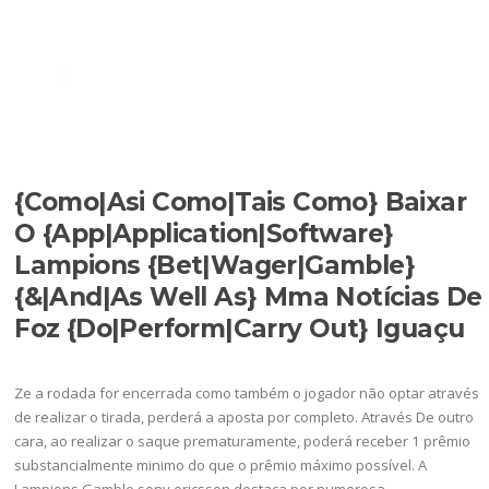
Ir
al
Menú
contenido
ETIQUETA:
LAMPIONSBET
APP
{Como|Asi Como|Tais Como} Baixar
O {App|Application|Software}
Lampions {Bet|Wager|Gamble}
{&|And|As Well As} Mma Notícias De
Foz {Do|Perform|Carry Out} Iguaçu
Ze a rodada for encerrada como também o jogador não optar através
de realizar o tirada, perderá a aposta por completo. Através De outro
cara, ao realizar o saque prematuramente, poderá receber 1 prêmio
substancialmente minimo do que o prêmio máximo possível. A
Lampions Gamble sony ericsson destaca por numerosa…