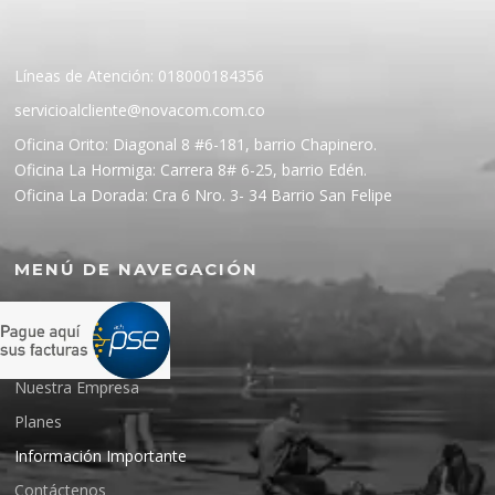
Líneas de Atención: 018000184356
servicioalcliente@novacom.com.co
Oficina Orito: Diagonal 8 #6-181, barrio Chapinero.
Oficina La Hormiga: Carrera 8# 6-25, barrio Edén.
Oficina La Dorada: Cra 6 Nro. 3- 34 Barrio San Felipe
MENÚ DE NAVEGACIÓN
Inicio
Nuestra Empresa
Planes
Información Importante
Contáctenos