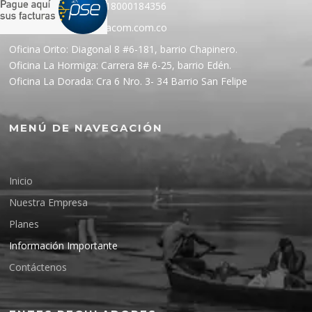
Líneas de Atención: 018000184356
servicioalcliente@novacom.com.co
Oficina Orito: Diagonal 8 #6-181, barrio Chapinero.
Oficina La Hormiga: Carrera 8# 6-25, barrio Edén.
Oficina La Dorada: Cra 6 Nro. 3- 34 Barrio San Felipe
MENÚ DE NAVEGACIÓN
Inicio
Nuestra Empresa
Planes
Información Importante
Contáctenos