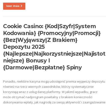
leer más
Cookie Casino: {Kod|Szyfr|System
Kodowania} {Promocyjny|Promocji}
{Bez|Wyjąwszy|Z Brakiem}
Depozytu 2025
{Najlepsze|Najkorzystniejsze|Najistot
niejsze} Bonusy I
{Darmowe|Bezpłatne} Spiny
Ponadto, niektóre kasyna mogą udostępnić premia wyjąwszy depozytu
również na rzecz wiernych zawodników, którzy systematycznie
korzystają wraz z usług danej platformy. W jakimś wypadku, gracz
może otrzymać nadprogram powitalny z brakiem konieczności
dokonywania wpłaty, jak nagrodę za swoją aktywność i zaangażowanie