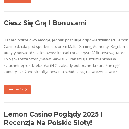
Ciesz Się Grą I Bonusami
Hazard online owo emocje, jednak postuluje odpowiedzialności. Lemon
Casino działa pod spodem dozorem Malta Gaming Authority. Regularne
audyty potwierdzają losowość konsol i przejrzystość finansową. Które
To Są Słabsze Strony Www Serwisu? Transmisja strumieniowa w
szlachetnej rozdzielczości (HD), zakłady poboczne, kilkanaście ujęć
kamery i złożone skonfigurowania składają się na wrażenia wraz…
leer más
Lemon Casino Poglądy 2025 I
Recenzja Na Polskie Sloty!