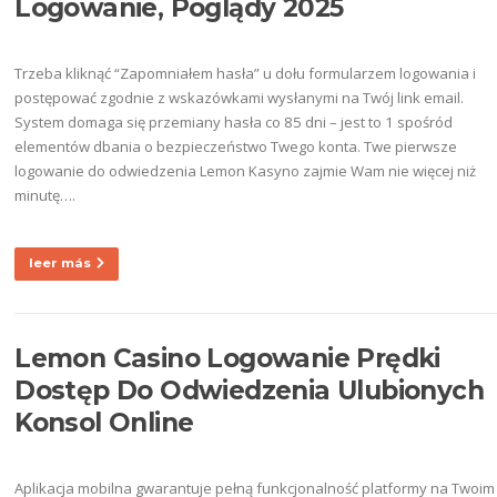
Logowanie, Poglądy 2025
Trzeba kliknąć “Zapomniałem hasła” u dołu formularzem logowania i
postępować zgodnie z wskazówkami wysłanymi na Twój link email.
System domaga się przemiany hasła co 85 dni – jest to 1 spośród
elementów dbania o bezpieczeństwo Twego konta. Twe pierwsze
logowanie do odwiedzenia Lemon Kasyno zajmie Wam nie więcej niż
minutę….
leer más
Lemon Casino Logowanie Prędki
Dostęp Do Odwiedzenia Ulubionych
Konsol Online
Aplikacja mobilna gwarantuje pełną funkcjonalność platformy na Twoim