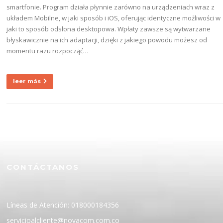
smartfonie. Program działa płynnie zarówno na urządzeniach wraz z
układem Mobilne, w jaki sposób i iOS, oferując identyczne możliwości w
jaki to sposób odsłona desktopowa. Wpłaty zawsze są wytwarzane
błyskawicznie na ich adaptacji, dzięki z jakiego powodu możesz od
momentu razu rozpocząć…
leer más
CONTÁCTANOS
Líneas de Atención: 018000184356
servicioalcliente@novacom.com.co