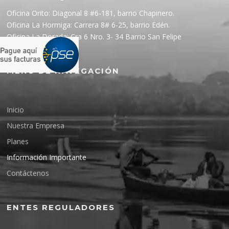
Oficina Orito: Diagonal 8 #6-181, barrio Chapinero.
Oficina La Hormiga: Carrera 8# 6-25, barrio Edén.
Oficina La Dorada: Cra 6 Nro. 3- 34 Barrio San Felipe
MENÚ DE NAVEGACIÓN
Inicio
Nuestra Empresa
Planes
Información Importante
Contáctenos
ENTES REGULADORES