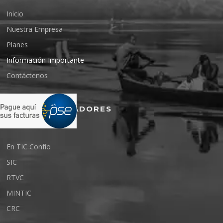
Inicio
Nuestra Empresa
Planes
Información Importante
Contáctenos
ENTES REGULADORES
En TIC Confío
SIC
RTVC
MINTIC
CRC