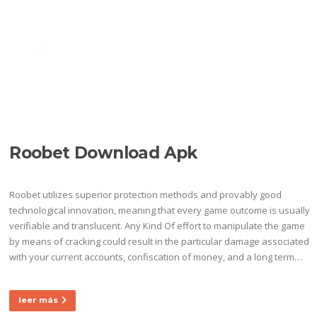
Ir
al
Menú
contenido
ETIQUETA:
MISSION
UNCROSSABLE APK
DOWNLOAD
Roobet Download Apk
Roobet utilizes superior protection methods and provably good
technological innovation, meaning that every game outcome is usually
verifiable and translucent. Any Kind Of effort to manipulate the game
by means of cracking could result in the particular damage associated
with your current accounts, confiscation of money, and a long term…
leer más