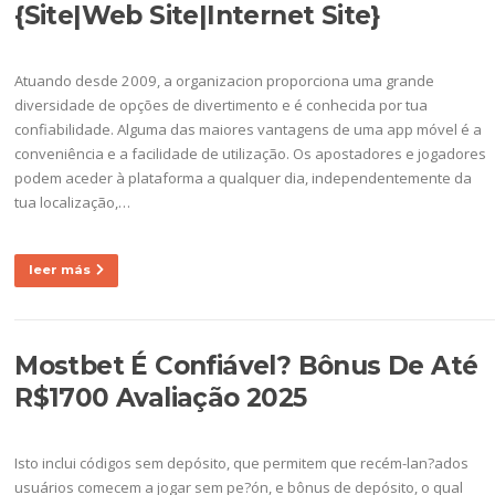
{Site|Web Site|Internet Site}
Atuando desde 2009, a organizacion proporciona uma grande
diversidade de opções de divertimento e é conhecida por tua
confiabilidade. Alguma das maiores vantagens de uma app móvel é a
conveniência e a facilidade de utilização. Os apostadores e jogadores
podem aceder à plataforma a qualquer dia, independentemente da
tua localização,…
leer más
Mostbet É Confiável? Bônus De Até
R$1700 Avaliação 2025
Isto inclui códigos sem depósito, que permitem que recém-lan?ados
usuários comecem a jogar sem pe?ón, e bônus de depósito, o qual