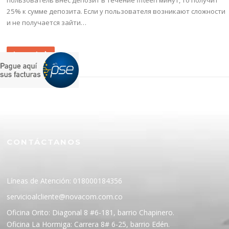
25% к сумме депозита. Если у пользователя возникают сложности
и не получается зайти…
leer más
CONTÁCTANOS
Líneas de Atención: 018000184356
servicioalcliente@novacom.com.co
Oficina Orito: Diagonal 8 #6-181, barrio Chapinero.
Oficina La Hormiga: Carrera 8# 6-25, barrio Edén.