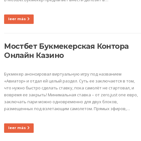
leer más
Мостбет Букмекерская Контора
Онлайн Казино
Букмекер анонсировал виртуальную игру под названием
«Авиатор» и отдал ей целый раздел. Суть ее заключается в том,
что нужно быстро сделать ставку, пока самолёт не стартовал, и
вовремя ее закрыть! Минимальная ставка – от zero,just one евро,
заключать пари можно одновременно для двух блоков,
размещенных под взлетающим самолетом. Прямых эфиров,…
leer más