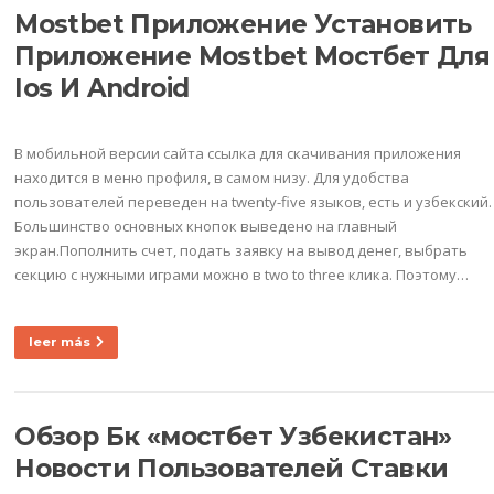
Mostbet Приложение Установить
Приложение Mostbet Мостбет Для
Ios И Android
В мобильной версии сайта ссылка для скачивания приложения
находится в меню профиля, в самом низу. Для удобства
пользователей переведен на twenty-five языков, есть и узбекский.
Большинство основных кнопок выведено на главный
экран.Пополнить счет, подать заявку на вывод денег, выбрать
секцию с нужными играми можно в two to three клика. Поэтому…
leer más
Обзор Бк «мостбет Узбекистан»
Новости Пользователей Ставки