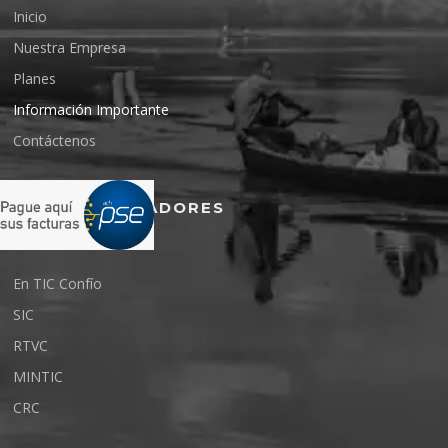
Inicio
Nuestra Empresa
Planes
Información Importante
Contáctenos
ENTES REGULADORES
En TIC Confío
SIC
RTVC
MINTIC
CRC