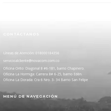
CONTÁCTANOS
Líneas de Atención: 018000184356
servicioalcliente@novacom.com.co
Oficina Orito: Diagonal 8 #6-181, barrio Chapinero.
Oficina La Hormiga: Carrera 8# 6-25, barrio Edén.
Oficina La Dorada: Cra 6 Nro. 3- 34 Barrio San Felipe
MENÚ DE NAVEGACIÓN