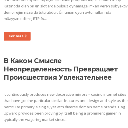
Kazinoda olan bir ən slotlarda pulsuz oynamağa imkan verən subyektiv
demo rejim nəzərdə tutulubdur. Ümumən oyun avtomatlarında
müəyyən edilmiş RTP %…
leer más
В Каком Смысле
Неопределенность Превращает
Происшествия Увлекательнее
It continuously produces new decorative mirrors – casino internet sites
that have got the particular similar features and design and style as the
particular primary a single, yet with diverse domain name brands. Flag
Upward provides been proving by itself being a prominent gamer in
typically the wagering market since…