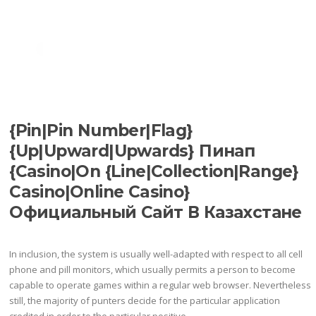
Ir
al
Menú
contenido
ETIQUETA:
PIN UP ONLINE
CASINO
{Pin|Pin Number|Flag}
{Up|Upward|Upwards} Пинап
{Casino|On {Line|Collection|Range}
Casino|Online Casino}
Официальный Сайт В Казахстане
In inclusion, the system is usually well-adapted with respect to all cell
phone and pill monitors, which usually permits a person to become
capable to operate games within a regular web browser. Nevertheless
still, the majority of punters decide for the particular application
credited in order to the particular positive…