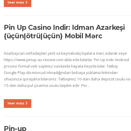
leer más
Pin Up Casino Indir: Idman Azarkeşi
{üçün|ötrü|üçün} Mobil Mərc
Azərbaycan istifadəçiləri yerli və beynəlxalq liqalara mərc edərək xeyir
https://www.pinup-az-review.com əldə edə bilərlər. Pin Up indir Android
prosesi formal veb saytımız vasitəsilə həyata keçirilə bilər. Tətbiq
Google Play-də mövcud olmadığından birbaşa yükləmə linkindən
cihazınıza quraşdıra bilərsiniz. Tətbiqimiz 10-dan daha depozit üsulu və
15-dən daha pul çıxarma üsulu təqdim edir. Pin…
leer más
Pin-up