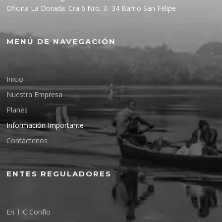
Oficina La Dorada: Cra 6 Nro. 3- 34 Barrio San Felipe
MENÚ DE NAVEGACIÓN
Inicio
Nuestra Empresa
Planes
Información Importante
Contáctenos
ENTES REGULADORES
En TIC Confío