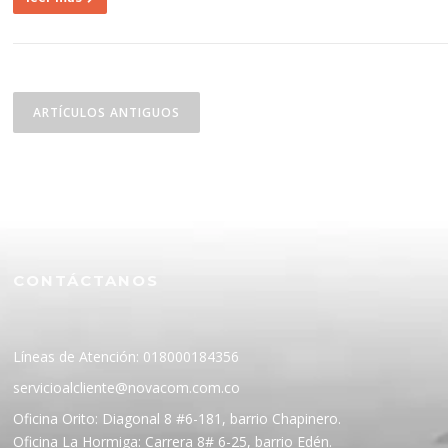
Navegación
de
ARTÍCULOS ANTIGUOS
entradas
CONTÁCTANOS
Líneas de Atención: 018000184356
servicioalcliente@novacom.com.co
Oficina Orito: Diagonal 8 #6-181, barrio Chapinero.
Oficina La Hormiga: Carrera 8# 6-25, barrio Edén.