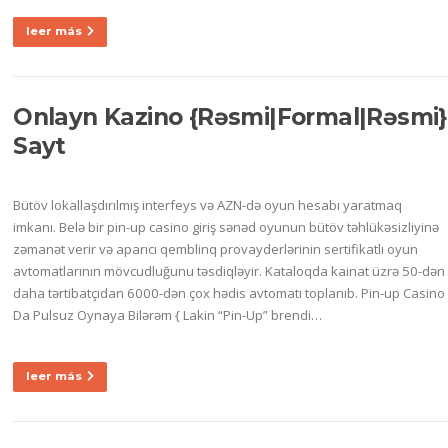
leer más
Onlayn Kazino {Rəsmi|Formal|Rəsmi}
Sayt
Bütöv lokallaşdırılmış interfeys və AZN-də oyun hesabı yaratmaq
imkanı. Belə bir pin-up casino giriş sənəd oyunun bütöv təhlükəsizliyinə
zəmanət verir və aparıcı qemblinq provayderlərinin sertifikatlı oyun
avtomatlarının mövcudluğunu təsdiqləyir. Kataloqda kainat üzrə 50-dən
daha tərtibatçıdan 6000-dən çox hədis avtomatı toplanıb. Pin-up Casino
Da Pulsuz Oynaya Bilərəm { Lakin “Pin-Up” brendi…
leer más