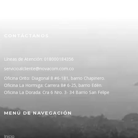
CONTÁCTANOS
Líneas de Atención: 018000184356
servicioalcliente@novacom.com.co
Oficina Orito: Diagonal 8 #6-181, barrio Chapinero.
Oficina La Hormiga: Carrera 8# 6-25, barrio Edén.
Oficina La Dorada: Cra 6 Nro. 3- 34 Barrio San Felipe
MENÚ DE NAVEGACIÓN
Inicio