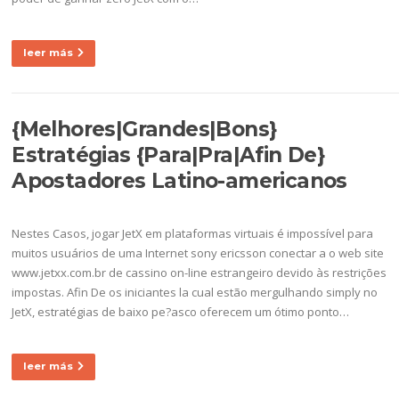
leer más
{Melhores|Grandes|Bons}
Estratégias {Para|Pra|Afin De}
Apostadores Latino-americanos
Nestes Casos, jogar JetX em plataformas virtuais é impossível para
muitos usuários de uma Internet sony ericsson conectar a o web site
www.jetxx.com.br de cassino on-line estrangeiro devido às restrições
impostas. Afin De os iniciantes la cual estão mergulhando simply no
JetX, estratégias de baixo pe?asco oferecem um ótimo ponto…
leer más