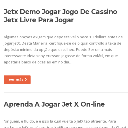
Jetx Demo Jogar Jogo De Cassino
Jetx Livre Para Jogar
Algumas opções exigem que deposite vello poco 10 dollars antes de
jogar JetX. Desta Maneira, certifique-se de o qual controllo a taxa de
depósito mínimo da opção que escolheu. Puede Ser uma mais
interessante ideia sony ericsson jogasse de forma volátil, em que
apostaria baixo de ocasião em no dia…
leer más
Aprenda A Jogar Jet X On-line
Ninguém, é fluido, e é isso la cual vuelta o JetX tão atraente. Para
hackear o JetX, você precisará utilizar uma mecanismo chamada Cheat