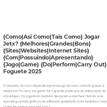
Ir
al
Menú
contenido
ETIQUETA:
PLAY JETX
{Como|Asi Como|Tais Como} Jogar
Jetx? {Melhores|Grandes|Bons}
{Sites|Websites|Internet Sites}
{Com|Possuindo|Apresentando}
{Jogo|Game} {Do|Perform|Carry Out}
Foguete 2025
O tamanho de lucro depende inprimoluogo da caso, contudo graças à
ampla fun??o carry out game, há 1 grande poder pra an elaboração de
estratégias. Os jogadores também destacam a interface fácil de usar,
operating-system gráficos de adhesión qualidade como também o stop
poder de ganhar zero JetX com o…