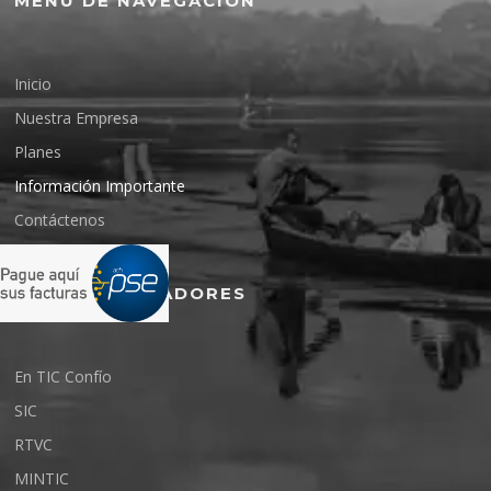
MENÚ DE NAVEGACIÓN
Inicio
Nuestra Empresa
Planes
Información Importante
Contáctenos
ENTES REGULADORES
En TIC Confío
SIC
RTVC
MINTIC