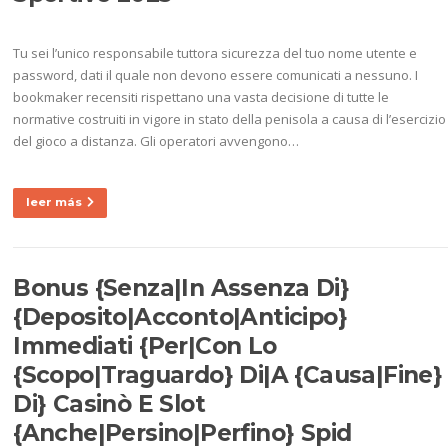
Tu sei l’unico responsabile tuttora sicurezza del tuo nome utente e
password, dati il quale non devono essere comunicati a nessuno. I
bookmaker recensiti rispettano una vasta decisione di tutte le
normative costruiti in vigore in stato della penisola a causa di l’esercizio
del gioco a distanza. Gli operatori avvengono…
leer más
Bonus {Senza|In Assenza Di}
{Deposito|Acconto|Anticipo}
Immediati {Per|Con Lo
{Scopo|Traguardo} Di|A {Causa|Fine}
Di} Casinò E Slot
{Anche|Persino|Perfino} Spid