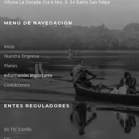
Oficina La Dorada: Cra 6 Nro. 3- 34 Barrio San Felipe
MENÚ DE NAVEGACIÓN
Inicio
Nuestra Empresa
Planes
Información Importante
Contáctenos
ENTES REGULADORES
En TIC Confío
SIC