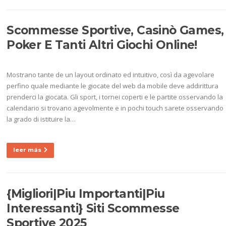
Scommesse Sportive, Casinò Games,
Poker E Tanti Altri Giochi Online!
Mostrano tante de un layout ordinato ed intuitivo, così da agevolare
perfino quale mediante le giocate del web da mobile deve addirittura
prenderci la giocata. Gli sport, i tornei coperti e le partite osservando la
calendario si trovano agevolmente e in pochi touch sarete osservando
la grado di istituire la…
leer más
{Migliori|Piu Importanti|Piu
Interessanti} Siti Scommesse
Sportive 2025