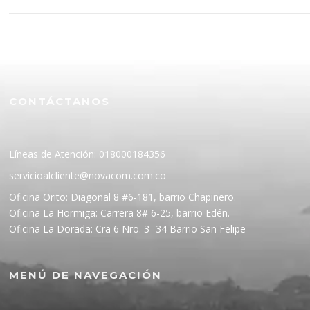
CONTÁCTANOS
Líneas de Atención: 018000184356
servicioalcliente@novacom.com.co
Oficina Orito: Diagonal 8 #6-181, barrio Chapinero.
Oficina La Hormiga: Carrera 8# 6-25, barrio Edén.
Oficina La Dorada: Cra 6 Nro. 3- 34 Barrio San Felipe
MENÚ DE NAVEGACIÓN