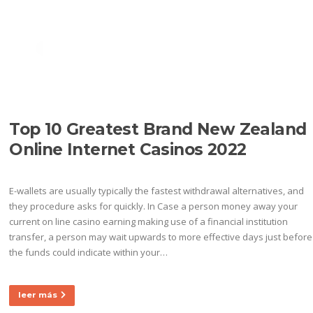
Ir
al
Menú
contenido
ETIQUETA:
ROYAL VEGAS
CASINO
Top 10 Greatest Brand New Zealand
Online Internet Casinos 2022
E-wallets are usually typically the fastest withdrawal alternatives, and
they procedure asks for quickly. In Case a person money away your
current on line casino earning making use of a financial institution
transfer, a person may wait upwards to more effective days just before
the funds could indicate within your…
leer más