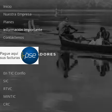
Inicio
Nuestra Empresa
Planes
Información Importante
Contáctenos
ENTES REGULADORES
En TIC Confío
SIC
RTVC
MINTIC
CRC